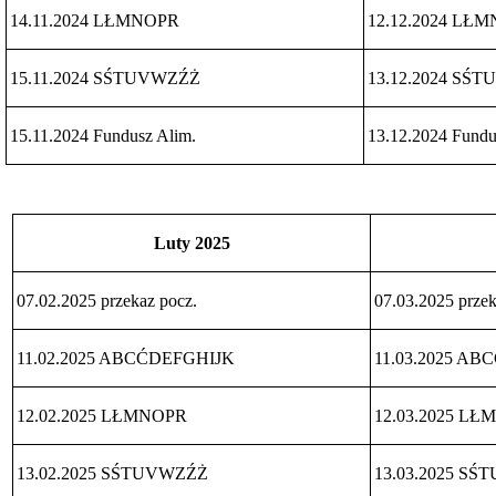
działalności
14.11.2024 LŁMNOPR
12.12.2024 LŁ
za
2019
r.
15.11.2024 SŚTUVWZŹŻ
13.12.2024 SŚ
Sprawozdanie
z
działalności
15.11.2024 Fundusz Alim.
13.12.2024 Fundu
za
rok
2018
Przedmiot
działalności
Luty 2025
Інформація
Інформація
Struktura
07.02.2025 przekaz pocz.
07.03.2025 przek
organizacyjna
Organy,
kompetencje
11.02.2025 ABCĆDEFGHIJK
11.03.2025 A
Zamówienia
Publiczne
12.02.2025 LŁMNOPR
12.03.2025 L
Plan
postępowań
o
13.02.2025 SŚTUVWZŹŻ
13.03.2025 S
udzielenie