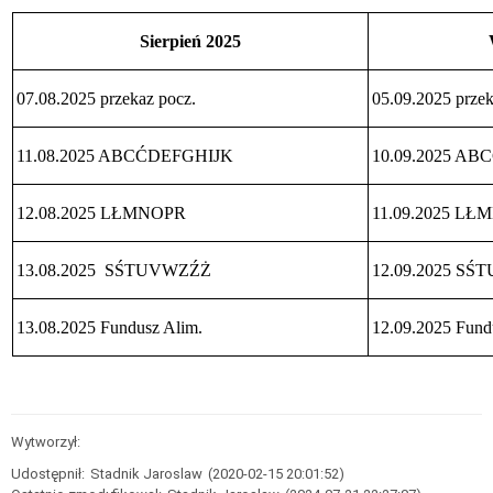
Świadczenie
Rodzicielskie
Sierpień 2025
Jednorazowa
zapomoga
z
tytułu
07.08.2025 przekaz pocz.
05.09.2025 przek
urodzenia
się
dziecka
11.08.2025 ABCĆDEFGHIJK
10.09.2025 A
Świadczenia
opiekuńcze
12.08.2025 LŁMNOPR
11.09.2025 L
Fundusz
Alimentacyjny
Informacje
13.08.2025 SŚTUVWZŹŻ
12.09.2025 S
Terminy
wypłat
13.08.2025 Fundusz Alim.
12.09.2025 Fund
Stypendia
Informacje
Projekt
„Kompleks
Usług
Socjalnych”
Wytworzył:
Informacje
Udostępnił:
Stadnik Jaroslaw
(2020-02-15 20:01:52)
REGULAMIN