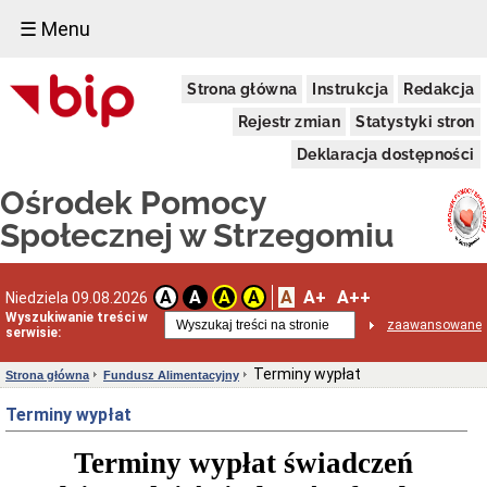
☰ Menu
Informacje
Strona główna
Instrukcja
Redakcja
ogólne
Dane
Rejestr zmian
Statystyki stron
adresowe
Deklaracja dostępności
Funkcje
i
Ośrodek Pomocy
zadania
Statut
Społecznej w Strzegomiu
prawny
Sprawozdanie
z
A
A+
A++
A
A
A
A
Niedziela 09.08.2026
działalności
Wyszukiwanie treści w
za
zaawansowane
serwisie:
rok
2025
Terminy wypłat
Strona główna
Fundusz Alimentacyjny
Sprawozdanie
z
Terminy wypłat
działalności
za
rok
Terminy wypłat świadczeń
2024