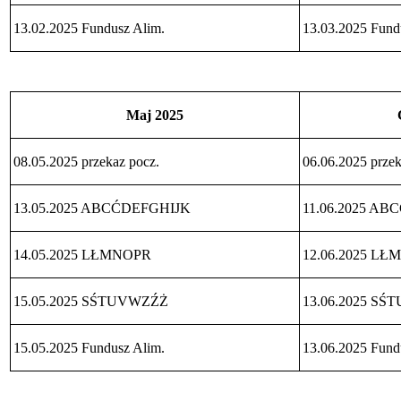
Zamówień
Publicznych
13.02.2025 Fundusz Alim.
13.03.2025 Fund
Ogłoszenia
przetargów
Wyniki
przetargów
Pomoc
Maj 2025
Społeczna
Informacje
08.05.2025 przekaz pocz.
06.06.2025 przek
Dodatek
węglowy
Informacje
13.05.2025 ABCĆDEFGHIJK
11.06.2025 A
Dodatki
Mieszkaniowe
Informacje
14.05.2025 LŁMNOPR
12.06.2025 L
Świadczenia
Rodzinne
15.05.2025 SŚTUVWZŹŻ
13.06.2025 S
Informacje
Terminy
wypłat
15.05.2025 Fundusz Alim.
13.06.2025 Fund
Zasiłek
Rodzinny