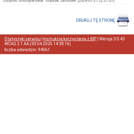
Ostatnio zmodyfikował:
Stadnik Jaroslaw
(2024-07-21 22:27:07)
REKRUTACJI
DO
PROJEKTU
Pliki
DRUKUJ TĘ STRONĘ
do
pobrania
OGŁOSZENIA
Statystyki serwisu
|
Instrukcja korzystania z BIP
| Wersja
3.0.43
Ogłoszenie
WCAG 2.1 AA
(
30.04.2026 14:38:16
)
liczba odwiedzin:
94561
Nabór
na
wolne
stanowisko
urzędnicze
INFORMACJA
O
WYNIKACH
NABORU
Senior
Wigor
Informacje
Dobry
Start
Dobry
Start