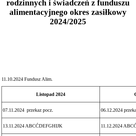
rodzinnych i świadczeń z funduszu
Sprawozdanie
z
alimentacyjnego okres zasiłkowy
działalności
za
2024/2025
rok
2023
Sprawozdanie
z
działalności
za
rok
2022
Sprawozdanie
z
działałalności
11.10.2024 Fundusz Alim.
za
rok
2021
Listopad 2024
Sprawozdanie
z
działalności
07.11.2024 przekaz pocz.
06.12.2024 przeka
za
rok
2020
13.11.2024 ABCĆDEFGHIJK
11.12.2024 AB
Sprawozdanie
z