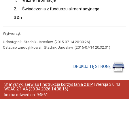
1. Ważne informacje
Sprawozdanie
z
2. Świadczenia z funduszu alimentacyjnego
działalności
za
3.&n
rok
2023
Sprawozdanie
Wytworzył:
z
działalności
Udostępnił:
Stadnik Jaroslaw
(2015-07-14 20:30:26)
za
Ostatnio zmodyfikował:
Stadnik Jaroslaw
(2015-07-14 20:32:01)
rok
2022
Sprawozdanie
z
DRUKUJ TĘ STRONĘ
działałalności
za
rok
Statystyki serwisu
|
Instrukcja korzystania z BIP
| Wersja
3.0.43
2021
WCAG 2.1 AA
(
30.04.2026 14:38:16
)
Sprawozdanie
liczba odwiedzin:
94561
z
działalności
za
rok
2020
Sprawozdanie
z