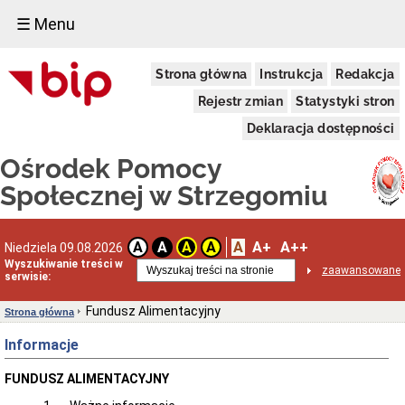
☰ Menu
Informacje
Strona główna
Instrukcja
Redakcja
ogólne
Dane
Rejestr zmian
Statystyki stron
adresowe
Deklaracja dostępności
Funkcje
i
Ośrodek Pomocy
zadania
Statut
Społecznej w Strzegomiu
prawny
Sprawozdanie
z
A
A+
A++
A
A
A
A
Niedziela 09.08.2026
działalności
Wyszukiwanie treści w
za
zaawansowane
serwisie:
rok
2025
Fundusz Alimentacyjny
Strona główna
Sprawozdanie
z
Informacje
działalności
za
rok
FUNDUSZ ALIMENTACYJNY
2024